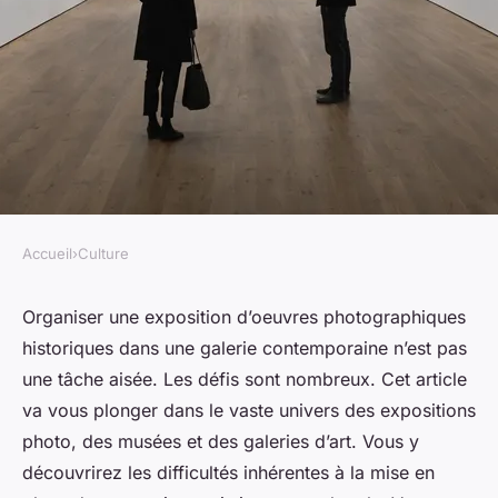
Accueil
›
Culture
CULTURE
Quels sont les défis de
Organiser une exposition d’oeuvres photographiques
historiques dans une galerie contemporaine n’est pas
l'organisation d'une exposition
une tâche aisée. Les défis sont nombreux. Cet article
de photographies historiques
va vous plonger dans le vaste univers des expositions
dans une galerie moderne ?
photo, des musées et des galeries d’art. Vous y
découvrirez les difficultés inhérentes à la mise en
Élise
•
16 septembre 2024
•
7 min de lecture