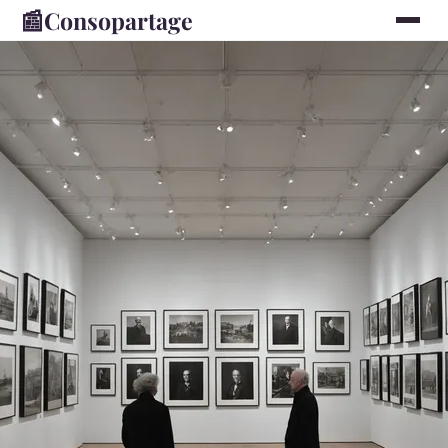
📰
Consopartage