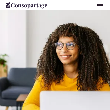
📰
Consopartage