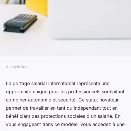
Accueil
›
Actu
ACTU
Portage salarial international :
Le portage salarial international représente une
opportunité unique pour les professionnels souhaitant
votre tremplin vers le succès
combiner autonomie et sécurité. Ce statut novateur
permet de travailler en tant qu'indépendant tout en
Élise
•
31 octobre 2024
•
6 min de lecture
bénéficiant des protections sociales d'un salarié. En
vous engageant dans ce modèle, vous accédez à une