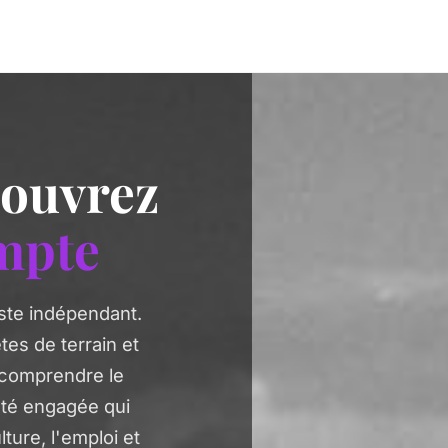
couvrez
mpte
ste indépendant.
es de terrain et
 comprendre le
té engagée qui
lture, l'emploi et