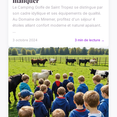
manquer
Le Camping Golfe de Saint Tropez se distingue par
son cadre idyllique et ses équipements de qualité.
Au Domaine de Miremer, profitez d'un séjour 4
étoiles alliant confort moderne et naturel apaisant.
...
3 octobre 2024
3 min de lecture →