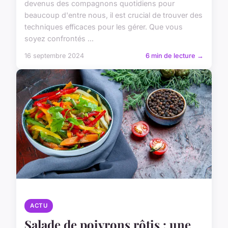
devenus des compagnons quotidiens pour
beaucoup d'entre nous, il est crucial de trouver des
techniques efficaces pour les gérer. Que vous
soyez confrontés ...
16 septembre 2024
6 min de lecture →
ACTU
Salade de poivrons rôtis : une