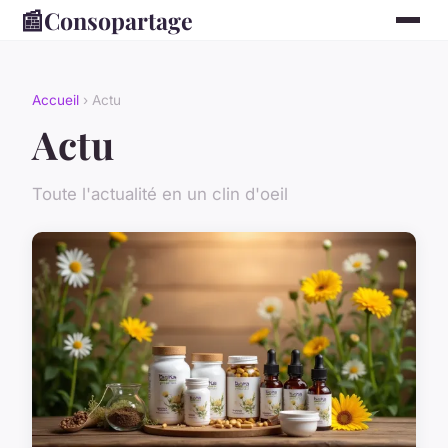
📰
Consopartage
Accueil
› Actu
Actu
Toute l'actualité en un clin d'oeil