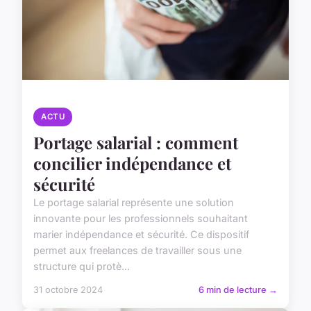
ACTU
Portage salarial : comment
concilier indépendance et
sécurité
Le portage salarial représente une solution
innovante pour les professionnels souhaitant
marier indépendance et sécurité. Ce dispositif
permet aux freelances de travailler sous une
structure qui protè...
31 octobre 2024
6 min de lecture →