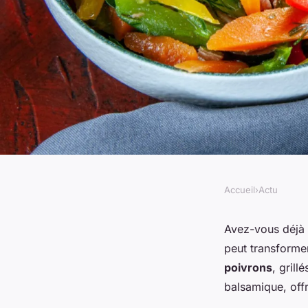
Accueil
›
Actu
ACTU
Salade de poivrons r
Avez-vous déjà
peut transformer
symphonie de couleu
poivrons
, grill
balsamique, offr