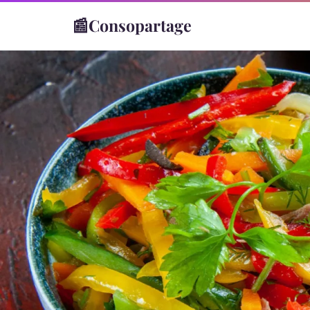
📰
Consopartage