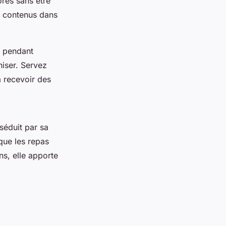
dorés sans être
s contenus dans
r pendant
iser. Servez
à recevoir des
séduit par sa
 que les repas
s, elle apporte