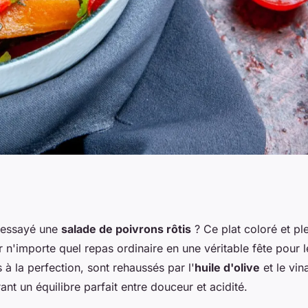
ôtis : une
 essayé une
salade de poivrons rôtis
? Ce plat coloré et pl
 n'importe quel repas ordinaire en une véritable fête pour l
rs et de saveurs
és à la perfection, sont rehaussés par l'
huile d'olive
et le vin
ant un équilibre parfait entre douceur et acidité.