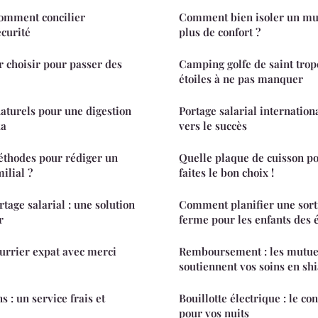
 comment concilier
Comment bien isoler un mu
curité
plus de confort ?
r choisir pour passer des
Camping golfe de saint trope
étoiles à ne pas manquer
aturels pour une digestion
Portage salarial internation
ka
vers le succès
éthodes pour rédiger un
Quelle plaque de cuisson po
ilial ?
faites le bon choix !
rtage salarial : une solution
Comment planifier une sorti
r
ferme pour les enfants des 
ourrier expat avec merci
Remboursement : les mutue
soutiennent vos soins en shi
s : un service frais et
Bouillotte électrique : le co
pour vos nuits