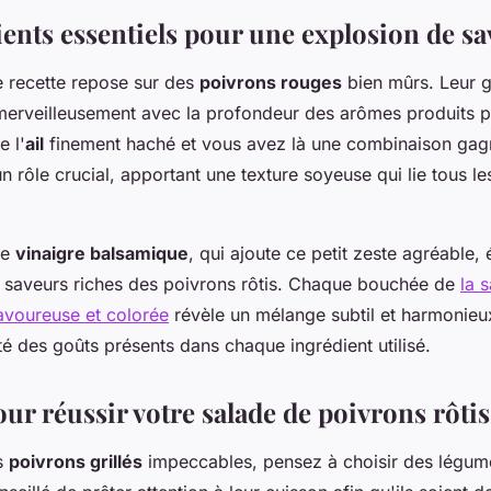
ients essentiels pour une explosion de s
e recette repose sur des
poivrons rouges
bien mûrs. Leur 
merveilleusement avec la profondeur des arômes produits pa
e l'
ail
finement haché et vous avez là une combinaison gagn
 un rôle crucial, apportant une texture soyeuse qui lie tous l
le
vinaigre balsamique
, qui ajoute ce petit zeste agréable, 
s saveurs riches des poivrons rôtis. Chaque bouchée de
la 
savoureuse et colorée
révèle un mélange subtil et harmonieu
ité des goûts présents dans chaque ingrédient utilisé.
ur réussir votre salade de poivrons rôtis
s
poivrons grillés
impeccables, pensez à choisir des légume