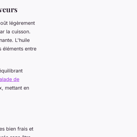
aveurs
goût légèrement
r la cuisson.
ante. L'huile
es éléments entre
équilibrant
salade de
x, mettant en
s bien frais et