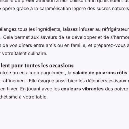
nseillé de prêter attention à leur cuisson afin qu'ils soient 
e opère grâce à la caramélisation légère des sucres naturel
angez tous les ingrédients, laissez infuser au réfrigérateu
. Cela permet aux saveurs de se développer et de s'harmon
s de vos dîners entre amis ou en famille, et préparez-vous 
votre talent culinaire.
lent pour toutes les occasions
 entrée ou en accompagnement, la
salade de poivrons rôtis
n raffinement. Elle évoque aussi bien les déjeuners estivaux
en hiver. En jouant avec les
couleurs vibrantes
des poivron
hétisme à votre table.