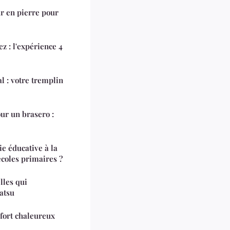
r en pierre pour
z : l'expérience 4
al : votre tremplin
ur un brasero :
e éducative à la
écoles primaires ?
lles qui
atsu
nfort chaleureux