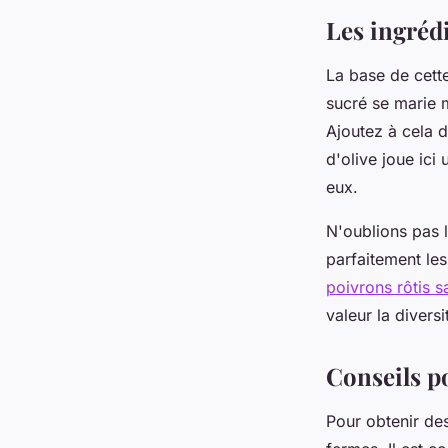
pour vos repas !
Les ingréd
Manon
•
10 avril 2025
•
2 min de lecture
La base de cett
sucré se marie 
Ajoutez à cela d
d'olive joue ici
eux.
N'oublions pas 
parfaitement le
poivrons rôtis 
valeur la divers
Conseils po
Pour obtenir de