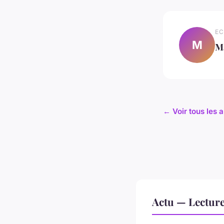
EC
M
M
← Voir tous les a
Actu — Lectur