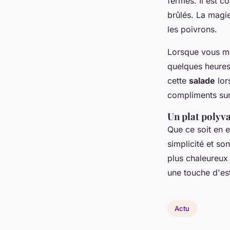
fermes. Il est co
brûlés. La magi
les poivrons.
Lorsque vous mél
quelques heures
cette
salade
lor
compliments sur 
Un plat polyva
Que ce soit en
simplicité et so
plus chaleureux 
une touche d'est
Actu